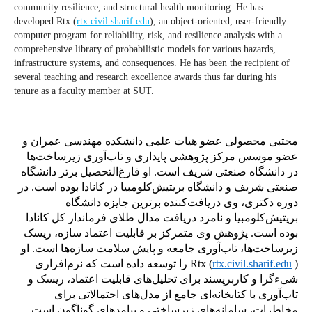
community resilience, and structural health monitoring. He has
developed Rtx (
rtx.civil.sharif.edu
), an object-oriented, user-friendly
computer program for reliability, risk, and resilience analysis with a
comprehensive library of probabilistic models for various hazards,
infrastructure systems, and consequences. He has been the recipient of
several teaching and research excellence awards thus far during his
tenure as a faculty member at SUT.
مجتبی محصولی عضو هیات علمی دانشکده مهندسی عمران و
عضو موسس مرکز پژوهشی پایداری و تاب‌آوری زیرساخت‌ها
در دانشگاه صنعتی شریف است. او فارغ‌التحصیل برتر دانشگاه
صنعتی شریف و دانشگاه بریتیش‌کلومبیا در کانادا بوده است. در
دوره دکتری، وی دریافت‌کننده برترین جایزه دانشگاه
بریتیش‌کلومبیا و نامزد دریافت مدال طلای فرماندار کل کانادا
بوده است. پژوهش وی متمرکز بر قابلیت اعتماد سازه، ریسک
زیرساخت‌ها، تاب‌آوری جامعه و پایش سلامت سازه‌ها است. او
) را توسعه داده است که نرم‌افزاری
Rtx
(
rtx.civil.sharif.edu
شیءگرا و کاربرپسند برای تحلیل‌های قابلیت اعتماد، ریسک و
تاب‌آوری با کتابخانه‌ای جامع از مدل‌های احتمالاتی برای
مخاطرات، سامانه‌های زیرساختی و پیامدهای گوناگون است.