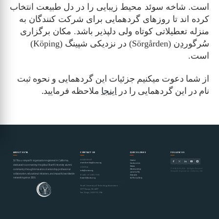
است. شاخه سوئد
محيط زيبايی را در دل طبيعت انتخاب
کرده اند تا روزهای گردهمايی برای شرکت کنندگان به
منزله تعطيلاتی کوتاه ولی دلپذير باشد. مکان برگزاری
سُرگوردِن (Sörgården) در نزديکی شپينگ (Köping)
است.
از شما دعوت میکنیم جزئیات این گردهمایی و نحوه ثبت
نام در این گردهمایی را در
اینجا
ملاحظه فرمایید.
ABOUT SUTA
CONTACT US
QUICK LINKS
FOLLOW US
MEMBERSHIP
Home
SUTA is a nonprofit organization registered in California,
membership@suta.org
Contact Us
dedicated to connecting the global Sharif University alumni
News
GENERAL
© SUTA 2000–2026 · All Rights Reserved
Mentorship
community through innovation, mentorship, professional
info@suta.org
Nonprofit Organization · California, USA
Join SUTA
collaboration, educational initiatives, and impactful worldwide
Donate
BOARD OF DIRECTORS
networking since 2000.
SUTA Gallery
board@suta.org
Sharif University of Technology Association
6977 Navajo Rd #497
San Diego, CA 92119, USA