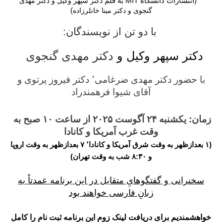
    (انتشارات دانشگاه MIT به قلم
دکتر سپهر وکیل و 
دکتر مهدی 
)
گنجوی و دکتر مینا خانلرزاده
با دو تن از نویسندگان:
دکتر سپهر وکیل و
دکتر مهدی گنجوی
 با حضور دكتر مهدى ضرغامى٬ دكتر فيروز پرتوى و 
آقاى شيوا فرهمندراد
زمان: یکشنبه ۲۴ آگوست ۲۰۲۵ از ساعت ۱۰ صبح به 
وقت غرب آمریکا و کانادا
(۱ بعدازظهر به وقت شرق آمریکا و کانادا٬ ۷ بعدازظهر به وقت اروپا
و ۸:۳۰ شب به وقت تهران)
سخنرانی و گفتگوهایِ متقابل در اين برنامه عمدتاً به
زبانِ فارسی خواهند بود
خواهشمندیم برای دریافت لینک زوم
این برنامه
ثبت نام را کامل