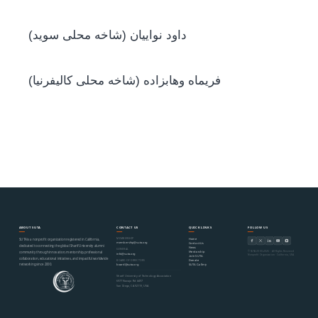
(داود نواییان (شاخه محلی سوید
(فریماه وهابزاده (شاخه محلی کالیفرنیا
ABOUT SUTA
CONTACT US
QUICK LINKS
FOLLOW US
MEMBERSHIP
Home
SUTA is a nonprofit organization registered in California,
membership@suta.org
Contact Us
dedicated to connecting the global Sharif University alumni
News
GENERAL
© SUTA 2000–2026 · All Rights Reserved
Mentorship
community through innovation, mentorship, professional
info@suta.org
Nonprofit Organization · California, USA
Join SUTA
collaboration, educational initiatives, and impactful worldwide
Donate
BOARD OF DIRECTORS
networking since 2000.
SUTA Gallery
board@suta.org
Sharif University of Technology Association
6977 Navajo Rd #497
San Diego, CA 92119, USA