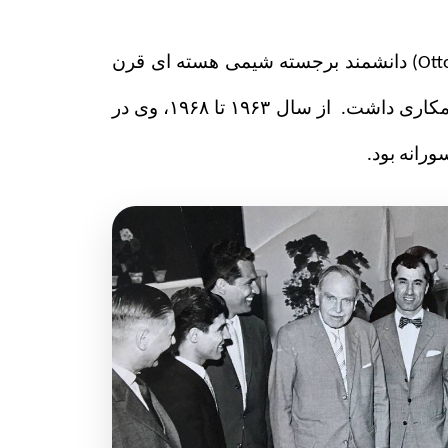
در آلمان دکتر نوحدانی در موسسه ماکس پلانک گوتینگن به عنوان همکار علمی در کنار اتو هان (Otto Hahn) دانشمند برجسته شيمی هسته ای قرن
بيستم و برنده جايزه نوبل شيمی (عکس 2) فعالیت کرد و با موسسه فیزیک هسته‌ای دانشگاه کیل هم همکاری داشت. از سال ۱۹۶۳ تا ۱۹۶۸، وی در
ورانه بود.