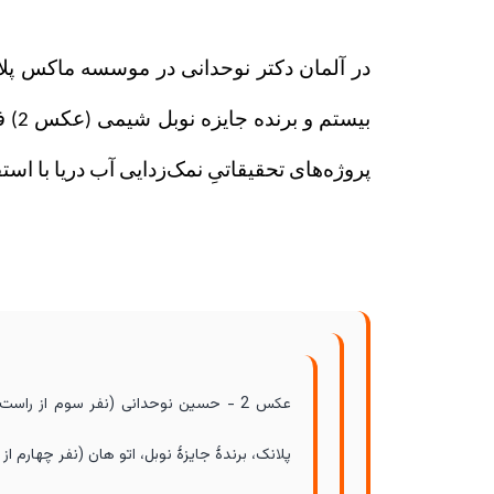
پروژه‌های تحقیقاتیِ نمک‌زدایی آب دریا با اس
عکس 2 - حسین نوحدانی (نفر سوم از را
پلانک، برندهٔ جایزهٔ نوبل، اتو هان (نفر چهارم از چپ) د