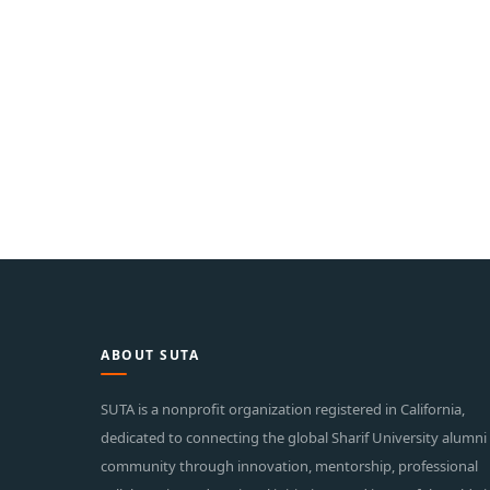
ABOUT SUTA
SUTA is a nonprofit organization registered in California,
dedicated to connecting the global Sharif University alumni
community through innovation, mentorship, professional