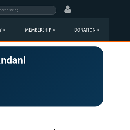
Y
MEMBERSHIP
DONATION
andani
Log in