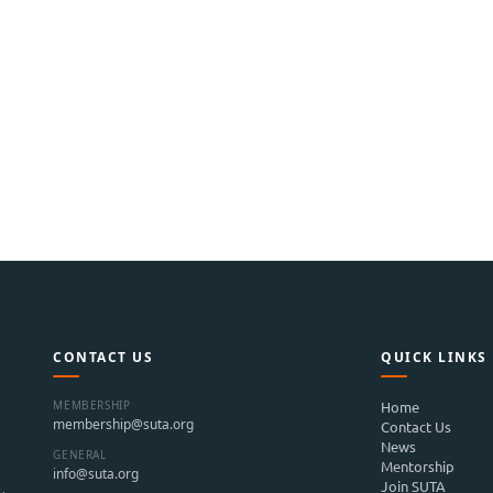
CONTACT US
QUICK LINKS
MEMBERSHIP
Home
membership@suta.org
Contact Us
News
GENERAL
Mentorship
info@suta.org
Join SUTA