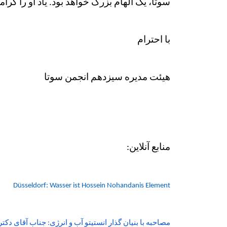
سوتا، یک الهام بزرگ خواهد بود. یاد او را گر
با احترام
هيئت مديره سيزدهم انجمن سوتا
منابع آنلاين:
Düsseldorf: Wasser ist Hossein Nohandanis Element
مصاحبه با بنیان گذار انستیتو آب و انرژی: جناب آقای دکت