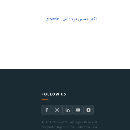
دکتر حسین نوحدانی -
gilyar.ir
FOLLOW US
© SUTA 2000–2026 · All Rights Reserved
Nonprofit Organization · California, USA